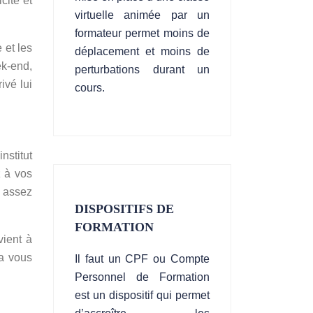
cité et
virtuelle animée par un
formateur permet moins de
 et les
déplacement et moins de
ek-end,
perturbations durant un
ivé lui
cours.
nstitut
z à vos
 assez
DISPOSITIFS DE
FORMATION
vient à
la vous
Il faut un CPF ou Compte
Personnel de Formation
est un dispositif qui permet