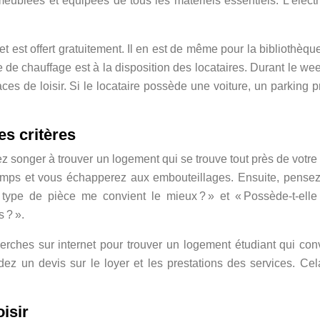
meublées et équipées de tous les matériels essentiels. L’électri
net est offert gratuitement. Il en est de même pour la bibliothèque
e de chauffage est à la disposition des locataires. Durant le we
ces de loisir. Si le locataire possède une voiture, un parking pr
es critères
ez songer à trouver un logement qui se trouve tout près de votre i
temps et vous échapperez aux embouteillages. Ensuite, pense
 type de pièce me convient le mieux ? » et « Possède-t-elle
 ? ».
erches sur internet pour trouver un logement étudiant qui con
ndez un devis sur le loyer et les prestations des services. Ce
isir