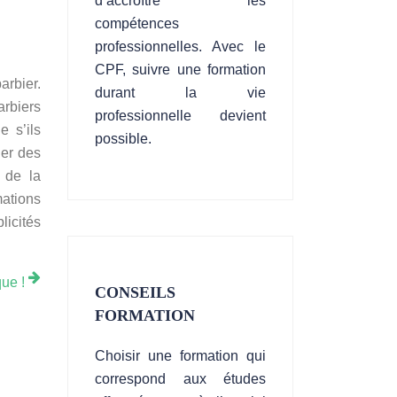
d’accroître les
compétences
professionnelles. Avec le
CPF, suivre une formation
rbier.
durant la vie
arbiers
professionnelle devient
e s’ils
possible.
uer des
 de la
mations
licités
que !
CONSEILS
FORMATION
Choisir une formation qui
correspond aux études