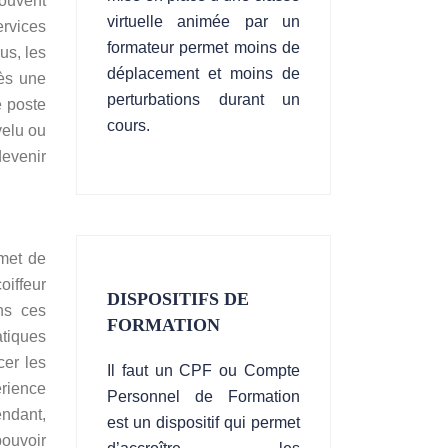
souvent
virtuelle animée par un
ervices
formateur permet moins de
us, les
déplacement et moins de
rès une
perturbations durant un
e poste
cours.
velu ou
devenir
rmet de
oiffeur
DISPOSITIFS DE
ns ces
FORMATION
atiques
cer les
Il faut un CPF ou Compte
érience
Personnel de Formation
endant,
est un dispositif qui permet
pouvoir