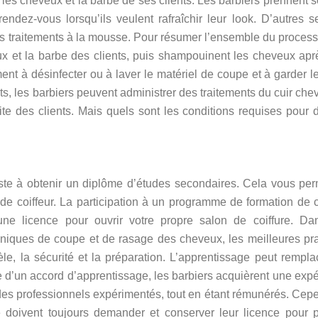
 les cheveux et la barbe de ses clients. Les barbiers prennent 
dez-vous lorsqu’ils veulent rafraîchir leur look. D’autres s
les traitements à la mousse. Pour résumer l’ensemble du process
eux et la barbe des clients, puis shampouinent les cheveux ap
ment à désinfecter ou à laver le matériel de coupe et à garder l
nts, les barbiers peuvent administrer des traitements du cuir che
site des clients. Mais quels sont les conditions requises pour 
iste à obtenir un diplôme d’études secondaires. Cela vous pe
e coiffeur. La participation à un programme de formation de c
une licence pour ouvrir votre propre salon de coiffure. Da
niques de coupe et de rasage des cheveux, les meilleures pr
ntèle, la sécurité et la préparation. L’apprentissage peut rempla
e d’un accord d’apprentissage, les barbiers acquièrent une exp
et des professionnels expérimentés, tout en étant rémunérés. Cep
e doivent toujours demander et conserver leur licence pour 